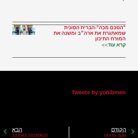
"הסכם מכה"-הברית הסונית
שמאתגרת את ארה״ב ומשנה את
המזרח התיכון
קרא עוד>>
הטוויטר שלי
Tweets by yonibmen
הקודם
הבא
שקט מדומה
20180610 102943