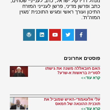
מנהל רדיו קול ישראל, כתב לענייניי שטחים,
כתב ופרשן מדיני, פרשן לענייני המזרח
התיכון ועורך ראשי ומגיש התוכנית 'מגזין
המזה"ת'.
פוסטים אחרונים
האם חזבאללה משנה את גישתו
לסוריה בראשות א-שרע?
קרא עוד>>
עלי אלעאמודי-האיש שמוביל את
תוכנית ההונאה של חמאס
קרא עוד>>