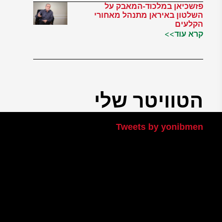
פזשכיאן במלכוד-המאבק על
השלטון באיראן מתנהל מאחורי
הקלעים
קרא עוד>>
הטוויטר שלי
Tweets by yonibmen