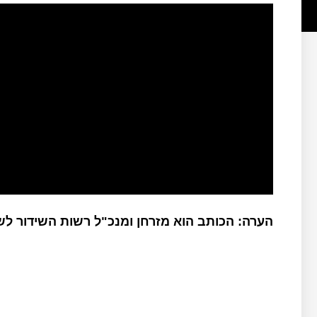
הערה: הכותב הוא מזרחן ומנכ"ל רשות השידור ל