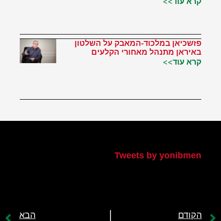
קרא עוד>>
פזשכיאן במלכוד-המאבק על השלטון
באיראן מתנהל מאחורי הקלעים
קרא עוד>>
הטוויטר שלי
Tweets by yonibmen
הקודם
הבא