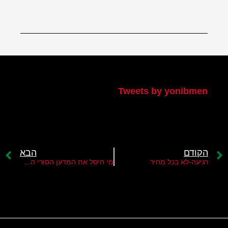
הטוויטר שלי
Tweets by yonibmen
הקודם
הבא
רגיעה-לא בכל מחיר
מי חיסל את המדען הסורי הבכיר עזיז אסבר?