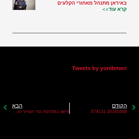
באיראן מתנהל מאחורי הקלעים
קרא עוד>>
הטוויטר שלי
Tweets by yonibmen
הקודם
הבא
20181008 074131
הישג במלחמה נגד הטרור הגי'האדיסטי