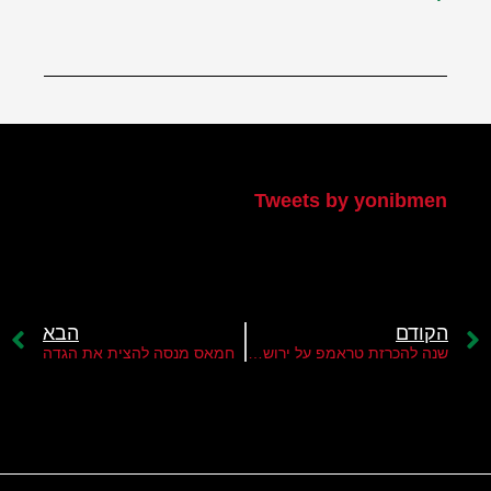
הטוויטר שלי
Tweets by yonibmen
הקודם
הבא
שנה להכרזת טראמפ על ירושלים
חמאס מנסה להצית את הגדה