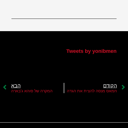
הטוויטר שלי
Tweets by yonibmen
הקודם
הבא
חמאס מנסה להצית את הגדה
המקרה של סוהא ג'בארה