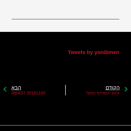
הטוויטר שלי
Tweets by yonibmen
הקודם
הבא
זכות "המרדף החם"
20181220 085637