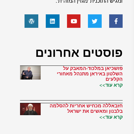
ומגיש התוכנית 'מגזין המזה"ת'.
פוסטים אחרונים
פזשכיאן במלכוד-המאבק על
השלטון באיראן מתנהל מאחורי
הקלעים
קרא עוד>>
חזבאללה מכחיש אחריות להסלמה
בלבנון ומאשים את ישראל
קרא עוד>>