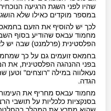
במספר מוקדים כאילו שלא הושגו
לכך יש להוסיף את הזעם בחמאס 
מחמוד עבאס שהודיע בסוף השבו
הפלסטינית (פרלמנט) שבה יש לארגון ח
בחמאס זועמים גם על כך שמחמו
בפני ההנהגה הפלסטינית, את המ
נעאלווה במילה "רוצחים" וטען 
הגדה.
מחמוד עבאס מחריף את העימות 
בסנקציות כלכליות על תושבי הרצ
שהוא מתרץ את המהלך בהחלטה ש