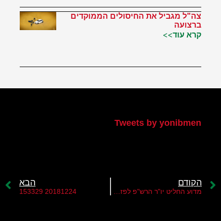
צה"ל מגביל את החיסולים הממוקדים
ברצועה
קרא עוד>>
הטוויטר שלי
Tweets by yonibmen
הקודם
הבא
מדוע החליט יו"ר הרש"פ לפזר את הפרלמנט?
20181224 153329