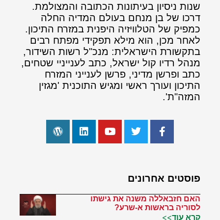
שנות ניסיון בעיתונות הכתובה והמצולמת.
דרכו של בן מנחם בעולם המדיה החלה
כמפיק של הטלוויזיה היפנית במזרח התיכון.
לאחר מכן, הוא מילא תפקידי מפתח רבים
בתקשורת הישראלית: מנכ"ל רשות השידור,
מנהל רדיו קול ישראל, כתב לענייניי שטחים,
כתב ופרשן מדיני, פרשן לענייני המזרח
התיכון ועורך ראשי ומגיש התוכנית 'מגזין
המזה"ת'.
פוסטים אחרונים
האם חזבאללה משנה את גישתו
לסוריה בראשות א-שרע?
קרא עוד>>