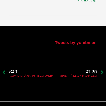
קרא עוד>>
הטוויטר שלי
Tweets by yonibmen
הקודם
הבא
מצב שברירי בגבול הרצועה
עבאס מבצר את שלטונו כדיקטטור