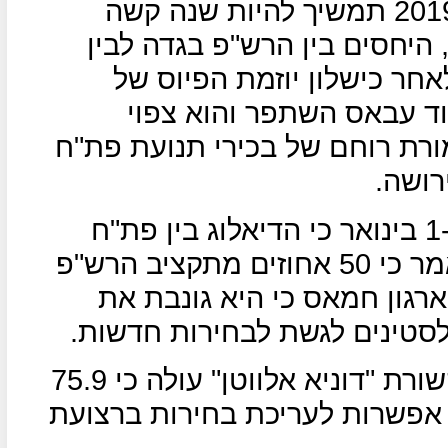
כפי שהדברים נראים כיום, שנת 2019 תמשיך להיות שנה קשה
היחסים בין הרש"פ בגדה לבין
חר כישלון יוזמת הפיוס של
ד עבאס השתפר והוא צפוי
ורת רוחם של בכירי תנועת פת"ח
רושה.
בכיר פת"ח חוסיין א-שיח' אמר ב-1 בינואר כי הדיאלוג בין פת"ח
לחמאס הגיע למבוי סתום, הוא אמר כי 50 אחוזים מתקציב הרש"פ
רגון חמאס כי היא גונבת את
לסטינים לגשת לבחירות חדשות.
מסקר דעת קהל שערך אתר התקשורת "דוניא אלווטן" עולה כי 75.9
 אפשרות לעריכת בחירות ברצועת