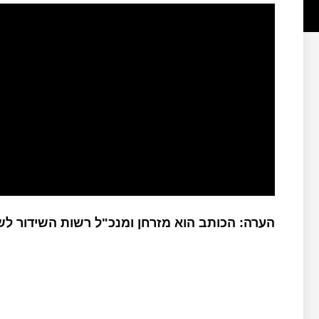
הערה: הכותב הוא מזרחן ומנכ"ל רשות השידור ל