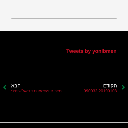
הטוויטר שלי
Tweets by yonibmen
הקודם
הבא
20190103 090032
מצרים וישראל נגד דאע"ש סיני