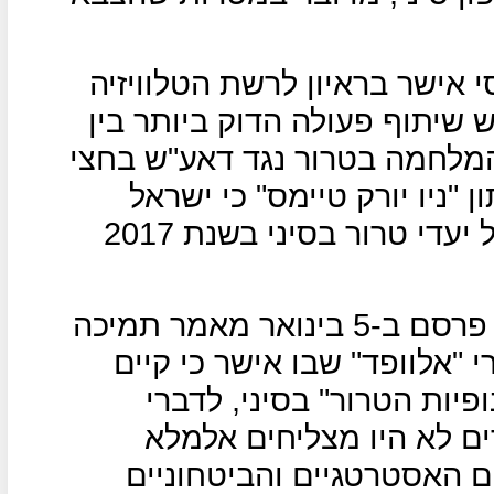
אישר בראיון לרשת הטלוויזיה
י יש שיתוף פעולה הדוק ביותר בין
מלחמה בטרור נגד דאע"ש בחצי
 "ניו יורק טיימס" כי ישראל
ביצעה כ-100 תקיפות אוויריות של יעדי טרור בסיני בשנת 2017
הפובליציסט המצרי מג'די פרחאן פרסם ב-5 בינואר מאמר תמיכה
 "אלוופד" שבו אישר כי קיים
פיות הטרור" בסיני, לדברי
ם לא היו מצליחים אלמלא
 האסטרטגיים והביטחוניים