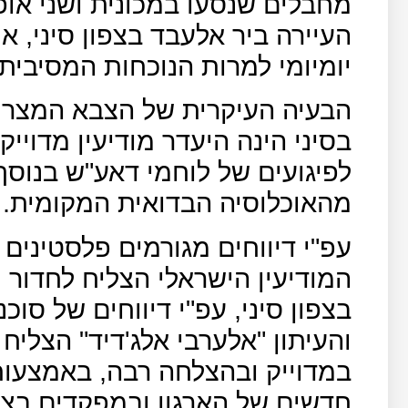
מחבלים שנסעו במכונית ושני אופ
העיירה ביר אלעבד בצפון סיני, א
יומיומי למרות הנוכחות המסיבית
הבעיה העיקרית של הצבא המצרי
בסיני הינה היעדר מודיעין מדויי
לפיגועים של לוחמי דאע"ש בנוס
מהאוכלוסיה הבדואית המקומית.
עפ"י דיווחים מגורמים פלסטינים ו
המודיעין הישראלי הצליח לחדור מ
בצפון סיני, עפ"י דיווחים של סו
והעיתון "אלערבי אלג'דיד" הצליח 
במדוייק ובהצלחה רבה, באמצעות
חדשים של הארגון ובמפקדים בצפ