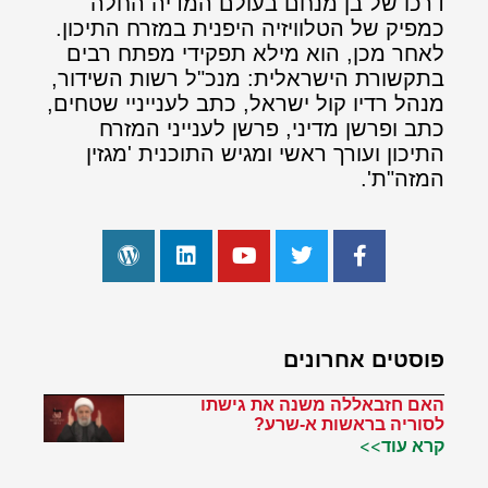
דרכו של בן מנחם בעולם המדיה החלה
כמפיק של הטלוויזיה היפנית במזרח התיכון.
לאחר מכן, הוא מילא תפקידי מפתח רבים
בתקשורת הישראלית: מנכ"ל רשות השידור,
מנהל רדיו קול ישראל, כתב לענייניי שטחים,
כתב ופרשן מדיני, פרשן לענייני המזרח
התיכון ועורך ראשי ומגיש התוכנית 'מגזין
המזה"ת'.
פוסטים אחרונים
האם חזבאללה משנה את גישתו
לסוריה בראשות א-שרע?
קרא עוד>>