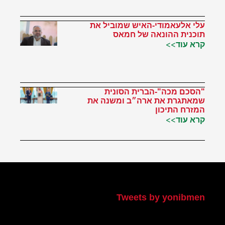
עלי אלעאמודי-האיש שמוביל את
תוכנית ההונאה של חמאס
קרא עוד>>
"הסכם מכה"-הברית הסונית
שמאתגרת את ארה״ב ומשנה את
המזרח התיכון
קרא עוד>>
הטוויטר שלי
Tweets by yonibmen