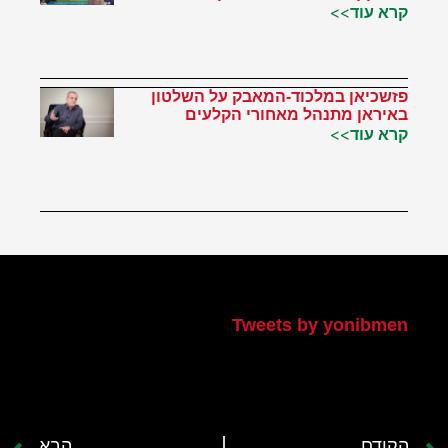
קרא עוד>>
פזשכיאן במלכוד-המאבק על השלטון
באיראן מתנהל מאחורי הקלעים
קרא עוד>>
הטוויטר שלי
Tweets by yonibmen
הקודם
הבא