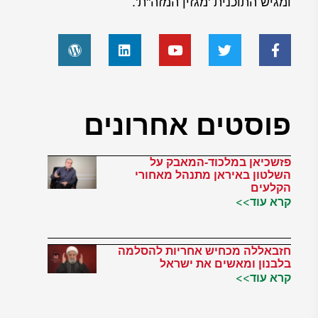
ומגיש התוכנית 'מגזין המזה"ת'.
פוסטים אחרונים
פזשכיאן במלכוד-המאבק על
השלטון באיראן מתנהל מאחורי
הקלעים
קרא עוד>>
חזבאללה מכחיש אחריות להסלמה
בלבנון ומאשים את ישראל
קרא עוד>>