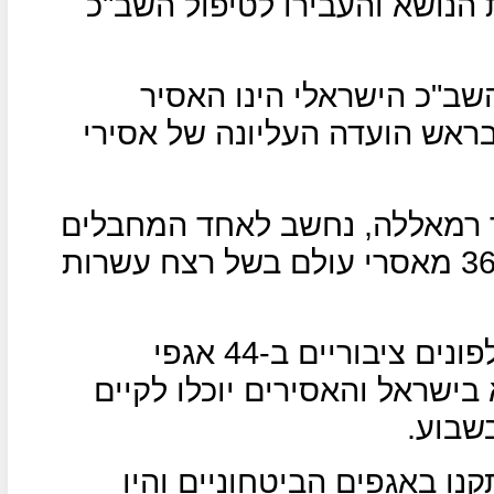
הנושא והעבירו לטיפול השב"כ
שב"כ הישראלי הינו האסיר
ראש הועדה העליונה של אסירי
ר רמאללה, נחשב לאחד המחבלים
המסוכנים ביותר ונדון לעונש של 36 מאסרי עולם בשל רצח עשרות
בהתאם להסכם שהושג יותקנו טלפונים ציבוריים ב-44 אגפי
בישראל והאסירים יוכלו לקיים
שבוע.
ו באגפים הביטחוניים והיו