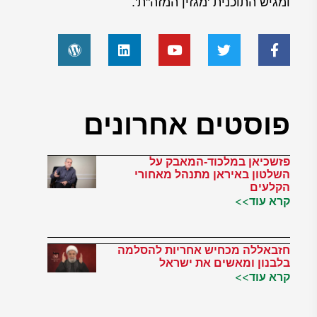
ומגיש התוכנית 'מגזין המזה"ת'.
פוסטים אחרונים
פזשכיאן במלכוד-המאבק על
השלטון באיראן מתנהל מאחורי
הקלעים
קרא עוד>>
חזבאללה מכחיש אחריות להסלמה
בלבנון ומאשים את ישראל
קרא עוד>>