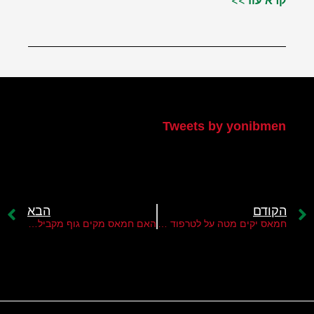
קרא עוד>>
הטוויטר שלי
Tweets by yonibmen
הקודם
הבא
חמאס יקים מטה על לטרפוד "עסקת המאה"
האם חמאס מקים גוף מקביל לאש"פ?