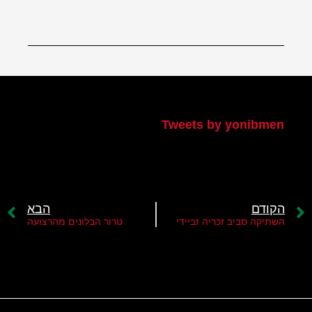
הטוויטר שלי
Tweets by yonibmen
הקודם
הבא
השתיקה סביב זכריה זביידי
טרור הבלונים מהרצועה