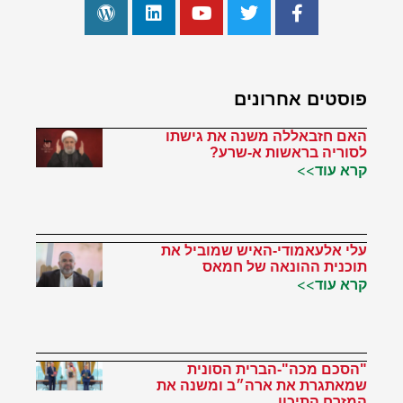
פוסטים אחרונים
האם חזבאללה משנה את גישתו
לסוריה בראשות א-שרע?
קרא עוד>>
עלי אלעאמודי-האיש שמוביל את
תוכנית ההונאה של חמאס
קרא עוד>>
"הסכם מכה"-הברית הסונית
שמאתגרת את ארה״ב ומשנה את
המזרח התיכון