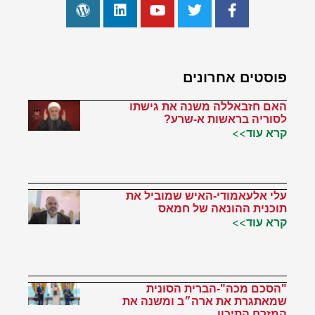
פוסטים אחרונים
האם חזבאללה משנה את גישתו
לסוריה בראשות א-שרע?
קרא עוד>>
עלי אלעאמודי-האיש שמוביל את
תוכנית ההונאה של חמאס
קרא עוד>>
"הסכם מכה"-הברית הסונית
שמאתגרת את ארה״ב ומשנה את
המזרח התיכון