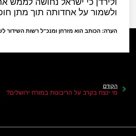
ולירדן כי ישראל נחושה לממש את
ולשמור על אחדותה תוך מתן חופש
הערה: הכותב הוא מזרחן ומנכ"ל רשות השידור ל
הקודם
מי ינצח בקרב על הריבונות במזרח ירושלים?