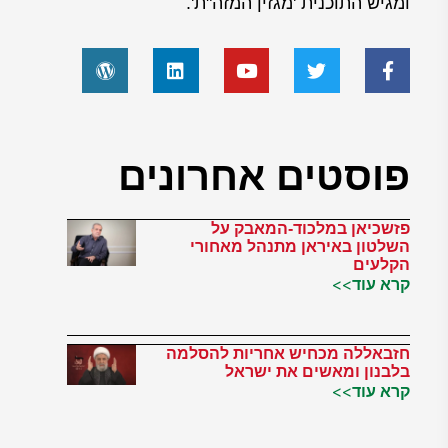
ומגיש התוכנית 'מגזין המזה"ת'.
פוסטים אחרונים
פזשכיאן במלכוד-המאבק על
השלטון באיראן מתנהל מאחורי
הקלעים
קרא עוד>>
חזבאללה מכחיש אחריות להסלמה
בלבנון ומאשים את ישראל
קרא עוד>>