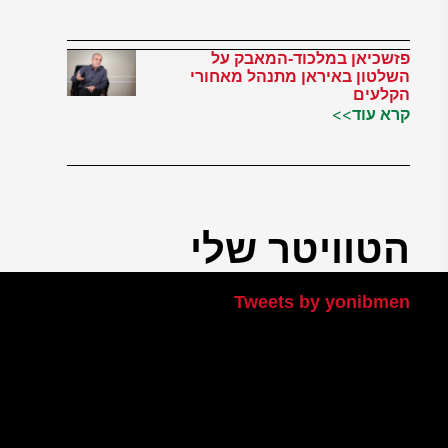
פזשכיאן במלכוד-המאבק על
השלטון באיראן מתנהל מאחורי
הקלעים
קרא עוד>>
הטוויטר שלי
Tweets by yonibmen