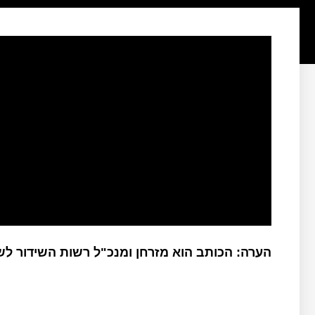
הערה: הכותב הוא מזרחן ומנכ"ל רשות השידור ל