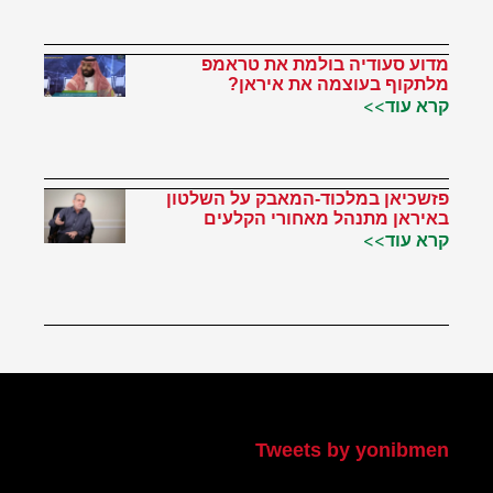
מדוע סעודיה בולמת את טראמפ
מלתקוף בעוצמה את איראן?
קרא עוד>>
פזשכיאן במלכוד-המאבק על השלטון
באיראן מתנהל מאחורי הקלעים
קרא עוד>>
הטוויטר שלי
Tweets by yonibmen