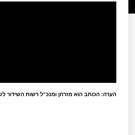
הערה: הכותב הוא מזרחן ומנכ"ל רשות השידור ל