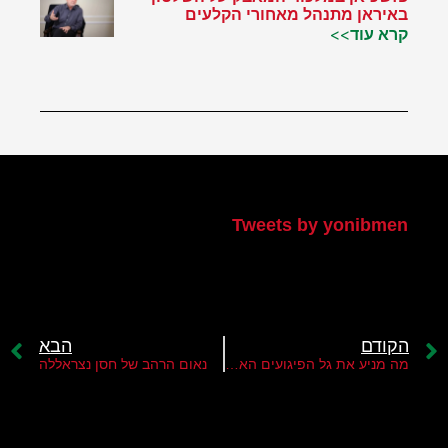
באיראן מתנהל מאחורי הקלעים
קרא עוד>>
הטוויטר שלי
Tweets by yonibmen
הקודם
הבא
מה מניע את גל הפיגועים האחרון?
נאום הרהב של חסן נצראללה