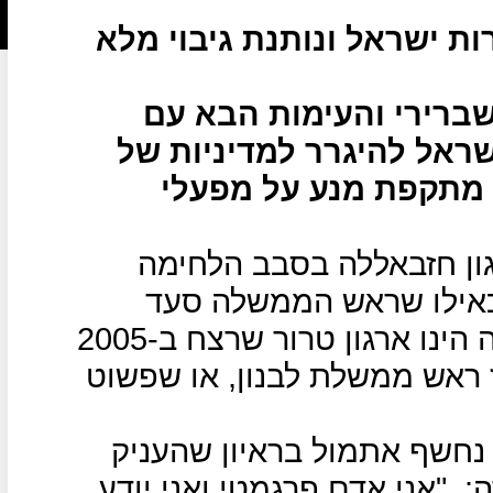
 ישראל ונותנת גיבוי מלא
שברירי והעימות הבא עם
ראל להיגרר למדיניות של
ם מתקפת מנע על מפעלי
גון חזבאללה בסבב הלחימה
 כאילו שראש הממשלה סעד
אלחרירי מחק מזכרונו כי חזבאללה הינו ארגון טרור שרצח ב-2005
ז ראש ממשלת לבנון, או שפשוט
נחשף אתמול בראיון שהעניק
:
"אני אדם פרגמטי ואני יודע