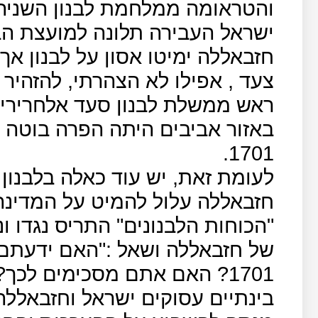
והטראומה ממלחמת לבנון השניה י
ישראל העבירה תלונה למועצת הבי
חזבאללה ימיטו אסון על לבנון אך
צעד , אפילו לא הצהרתי, להזהיר
ראש ממשלת לבנון סעד אלחרירי
באזור אביבים היתה הפרה בוטה
1701.
לעומת זאת, יש עוד כאלה בלבנון
חזבאללה עלול להמיט על המדינה
"הכוחות הלבנונים" התריס נגדו ונ
של חזבאללה ושאל :"האם ידעת
1701? האם אתם מסכימים לכך?"
בינתיים עסוקים ישראל וחזבאללה