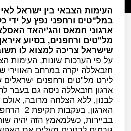
העימות הצבאי בין ישראל לאיר
במל"טים ורחפני נפץ על ידי כל
ארגוני חמאס והג'יהאד האסלאמ
מל"טים ורחפנים, בסיוע איראן
שישראל צריכה למצוא לו תשוב
על פי הערכות שונות, העימות הצב
חזבאללה יקרה במרחב האווירי של
לירט מל"טים ורחפנים ישראלים ש
ארגון חזבאללה ניסה גם בעבר לה
לבנון, ללא הצלחה מרובה, אולם
הארגון, בעקבות תקיפת 2
הרחפנ
בביירות, כשלמאמץ הזה יהיה שות
גורמים לבנונים מעלים את האפ