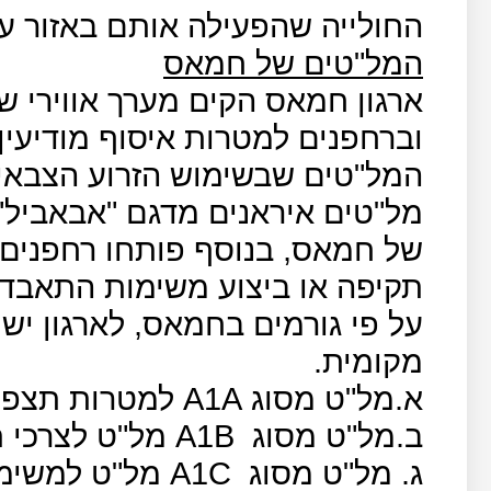
החולייה שהפעילה אותם באזור ע
המל"טים של חמאס
ארגון חמאס הקים מערך אווירי 
וברחפנים למטרות איסוף מודיעין
המל"טים שבשימוש הזרוע הצבאית
מל"טים איראנים מדגם "אבאביל" 
של חמאס, בנוסף פותחו רחפנים
תקיפה או ביצוע משימות התאבדו
מקומית.
א.מל"ט מסוג
A
1
A
למטרות תצפית
ב.מל"ט מסוג
A1B
מל"ט לצרכי 
ג. מל"ט מסוג
A1C
מל"ט למשימ