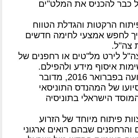
ל כבר להכניס את המלט"ים
יתוח הרקטות והגדלת הטווח
יך לחפש אמצעי לחימה חדשים
 צה"ל.
ה"ל לירט מל"טים או רחפנים של
ות איסוף מידע ולהפילם.
המל"ט הראשון הופיע בשמי הרצועה בפברואר 2016, מדובר
יועו של המהנדס התוניסאי
המוסד הישראלי בתוניסיה
וות פיתוח מיוחד של הזרוע
והרחפנים שבהם רואים ארגוני