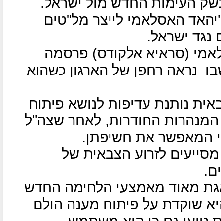
שק העימות החדש מול ישראל.
'יהאד האסלאמי לייצר מל"טים
נגד ישראל.
לאמי (סראיא אלקודס) פרסמה
בו
נראה רחפן של הארגון כשהוא
אית נותנת עדיפות לנושא פיתוח
 המנהרות החודרות, לאחר שצה"ל
גי המאפשר את חשיפתן.
 מסייעים לזרוע הצבאית של
ם.
גת מאוד מאמצעי הלחימה החדש
א שוקדת על פיתוח מענה הולם
 טוען גם כי הוא משתמש