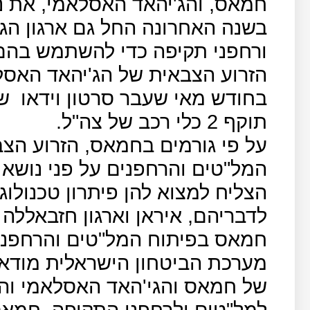
חמאס, והג'יהאד האסלאמי, את נ
בשנה האחרונה החל גם ארגון הג
ורחפני תקיפה כדי להשתמש בהם 
הזרוע הצבאית של הג'יהאד האס
בחודש מאי שעבר סרטון וידאו
ש
תוקף 2 כלי רכב של צה"ל.
על פי גורמים בחמאס, הזרוע הצב
המל"טים והרחפנים על פני נושא
הצליח למצוא להן פיתרון טכנולו
לדבריהם, איראן וארגון חזבאללה
חמאס בפיתוח המל"טים והרחפני
מערכת הביטחון הישראלית מודא
של חמאס והגי'האד האסלאמי והי
למל"טים ולרחפני התקיפה, חמאס