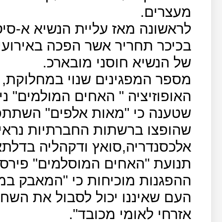
מעצרים.
לראשונה מאז עליית הנשיא א-סיסי
בכיכר תחריר אשר הפכה באירועי
של הנשיא חוסני מובארכ.
מספר המפגינים שנוי במחלוקת, ש
האופוזיציה " האחים המולמים" 
שטענה כי "מאות אלפים" השתתפו
שהופצו ברשתות החברתיות נראים
אלכסנדריה,סואץ ודקהליה בדלתא
תנועת "האחים המוסלמים" פירסמה
ההפגנות מוכיחות כי "המאבק במצ
העם שאיננו יכול לסבול את השחי
אזרחי לאומי מכובד".