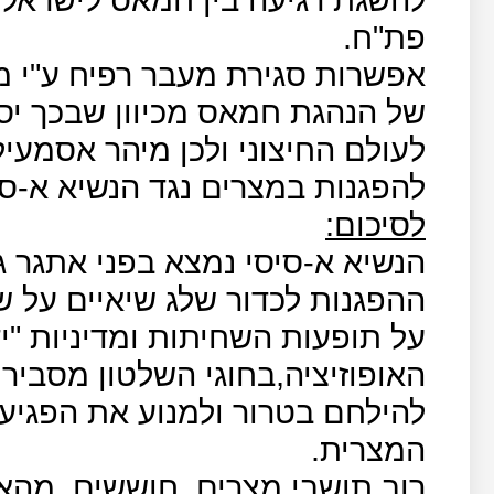
פת"ח.
אפשרות סגירת מעבר רפיח ע"י מ
של הנהגת חמאס מכיוון שבכך יס
לעולם החיצוני ולכן מיהר אסמעי
להפגנות במצרים נגד הנשיא א-סי
לסיכום:
הנשיא א-סיסי נמצא בפני אתגר ג
ההפגנות לכדור שלג שיאיים על ש
על תופעות השחיתות ומדיניות "יד
האופוזיציה,בחוגי השלטון מסבירי
להילחם בטרור ולמנוע את הפגיע
המצרית.
רוב תושבי מצרים
חוששים
מהאפ