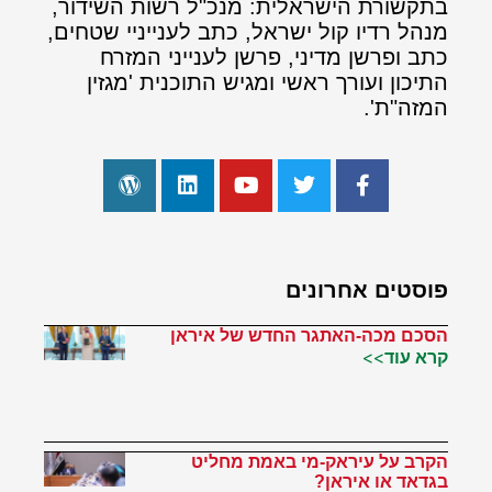
בתקשורת הישראלית: מנכ"ל רשות השידור,
מנהל רדיו קול ישראל, כתב לענייניי שטחים,
כתב ופרשן מדיני, פרשן לענייני המזרח
התיכון ועורך ראשי ומגיש התוכנית 'מגזין
המזה"ת'.
פוסטים אחרונים
הסכם מכה-האתגר החדש של איראן
קרא עוד>>
הקרב על עיראק-מי באמת מחליט
בגדאד או איראן?