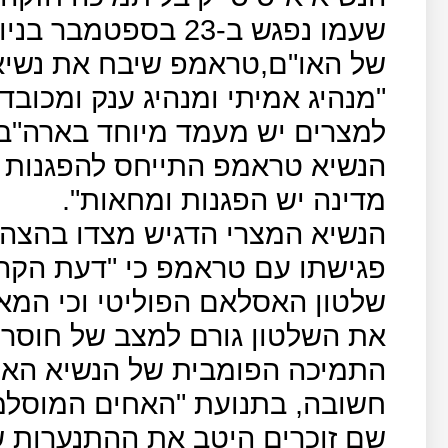
שעמו נפגש ב-23 בספט
של האו"ם,טראמפ שיבח את נשיא 
"מנהיג אמיתי ומנהיג ענק ומכובד
למצרים יש מעמד מיוחד בארה"ב.
הנשיא טראמפ התייחס להפגנות ה
מדינה יש הפגנות ומחאות".
הנשיא המצרי הדגיש מצדו בהצהר
פגישתו עם טראמפ כי "דעת הקהל
שלטון האסלאם הפוליטי וכי המא
את השלטון גורם למצב של חוסר י
התמיכה הפומבית של הנשיא האמ
חשובה, בתנועת "האחים המוסלמ
שם זוכרים היטב את ההתנערות 