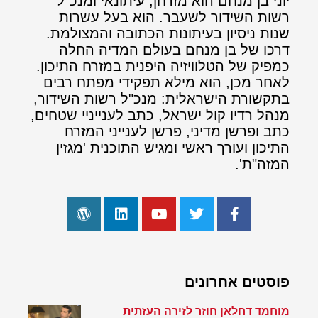
יוני בן מנחם הוא מזרחן, עיתונאי ומנכ"ל
רשות השידור לשעבר. הוא בעל עשרות
שנות ניסיון בעיתונות הכתובה והמצולמת.
דרכו של בן מנחם בעולם המדיה החלה
כמפיק של הטלוויזיה היפנית במזרח התיכון.
לאחר מכן, הוא מילא תפקידי מפתח רבים
בתקשורת הישראלית: מנכ"ל רשות השידור,
מנהל רדיו קול ישראל, כתב לענייניי שטחים,
כתב ופרשן מדיני, פרשן לענייני המזרח
התיכון ועורך ראשי ומגיש התוכנית 'מגזין
המזה"ת'.
פוסטים אחרונים
מוחמד דחלאן חוזר לזירה העזתית