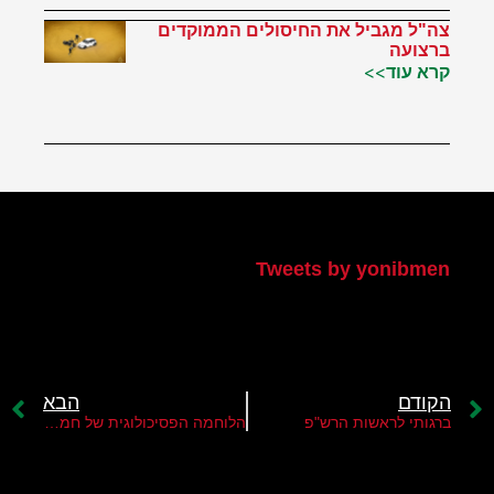
צה"ל מגביל את החיסולים הממוקדים
ברצועה
קרא עוד>>
הטוויטר שלי
Tweets by yonibmen
הקודם
הבא
ברגותי לראשות הרש"פ
הלוחמה הפסיכולוגית של חמאס נגד השב"כ