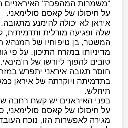
"משמרות המהפכה" האיראניים הב
על חיסולו של קאסם סולימאני.
איראן לא יכולה להימנע מתגובה,
שלה ופגיעה מורלית ותדמיתית, ק
המשטר, בן טיפוחיו של המנהיג הע
מדיניותו במזרח התיכון, על פי גור
טובים להפוך ליורשו של ח'מינאי.
חוסר תגובה איראני יתפרש במזרח
בתדמיתה ויוקרתה של איראן כמע
תיחלש.
בפני האיראנים יש קשת רחבה של
על חיסולו של קאסם סולימאני, סב
מגירה לאפשרות הזו, נוכח העובדה