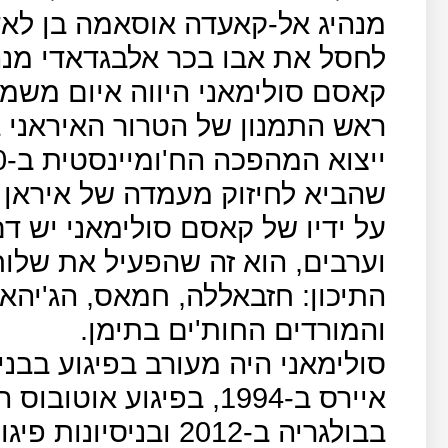
מנהיג אל-קאעדה אוסאמה בן לא
לחסל את אבו בכר אלבגדאדי מנה
קאסם סולימאני היווה איום משמעו
ראש התמנון של הטרור האיראני ב
שהביא לחיזוק מעמדה של איראן בס
על ידיו של קאסם סולימאני יש ד
וערבים, הוא זה שהפעיל את שלוח
התיכון: חזבאללה, חמאס, הג'יהא
והמורדים החות'ים בתימן.
סולימאני היה מעורב בפיגוע בבני
איירס ב-1994, בפיגוע א
בבולגריה ב-2012 ובניסיונות פיגוע בישראל דרך רמת הגולן.