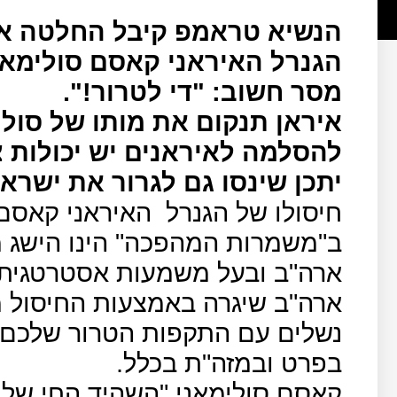
הנשיא טראמפ קיבל החלטה אס
הגנרל האיראני קאסם סולימאנ
מסר חשוב: "די לטרור!".
איראן תנקום את מותו של סולי
להסלמה לאיראנים יש יכולות צ
יתכן שינסו גם לגרור את ישרא
חיסולו של הגנרל
האיראני קאסם 
ב"משמרות המהפכה" הינו הישג מו
ארה"ב ובעל משמעות אסטרטגית ל
ארה"ב שיגרה באמצעות החיסול מ
נשלים עם התקפות הטרור שלכם 
בפרט ובמזה"ת בכלל.
קאסם סולימאני,"השהיד החי של 