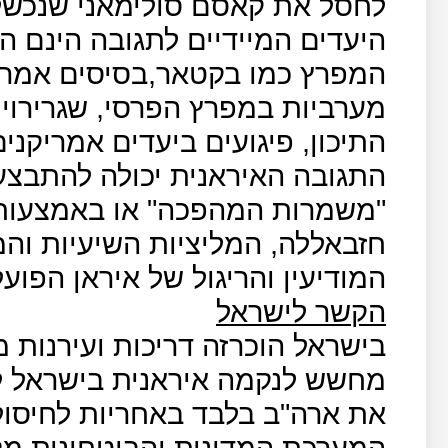
לחסל את קאסם סולימאני שנכשל
היעדים המיידיים לתגובה הינם ה
המפרץ כמו בקטאר,בסיסים אמריקנ
מערביות במפרץ הפרסי, שגרירויו
התיכון, פיגועים ביעדים אמריקני
התגובה האיראנית יכולה להתבצע
"משמרות המהפכה" או באמצעות 
חזבאללה, המליציות השיעיות והמ
המודיעין והריגול של איראן הפועל
הקשר לישראל
בישראל הוכרזה דריכות ועירנות מ
מחשש לנקמה איראנית בישראל ל
את ארה"ב בלבד באחריות לחיסול
המערכת המדינית והביטחונית מקי