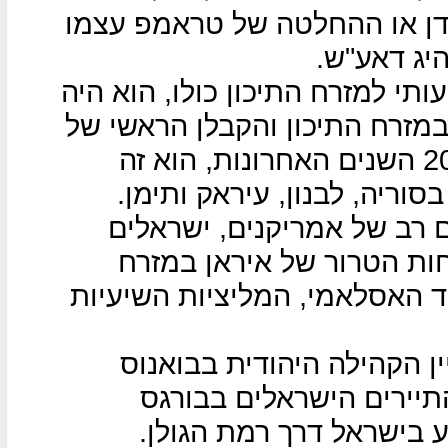
דן או ההחלטה של טראמפ עצמו
יג דאע"ש.
תי למזרח התיכון כולו, הוא היה
מזרח התיכון והקבלן הראשי של
ייצוא המהפכה הח'ומיינסטית ב-20 השנים האחרונות, הוא זה
וריה, לבנון, עיראק ותימן.
ם רב של אמריקנים, ישראלים
ות הטרור של איראן במזרח
ד האסלאמי, המליציות השיעיות
ין הקהילה היהודית בבואנוס
וטובוס התיירים הישראלים בבורגס