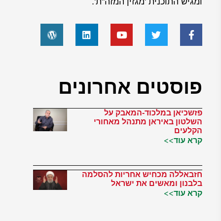
ומגיש התוכנית 'מגזין המזה"ת'.
פוסטים אחרונים
פזשכיאן במלכוד-המאבק על
השלטון באיראן מתנהל מאחורי
הקלעים
קרא עוד>>
חזבאללה מכחיש אחריות להסלמה
בלבנון ומאשים את ישראל
קרא עוד>>