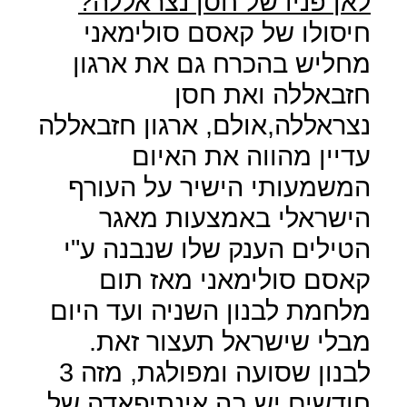
לאן פניו של חסן נצראללה?
חיסולו של קאסם סולימאני
מחליש בהכרח גם את ארגון
חזבאללה ואת חסן
נצראללה,אולם, ארגון חזבאללה
עדיין מהווה את האיום
המשמעותי הישיר על העורף
הישראלי באמצעות מאגר
הטילים הענק שלו שנבנה ע"י
קאסם סולימאני מאז תום
מלחמת לבנון השניה ועד היום
מבלי שישראל תעצור זאת.
לבנון שסועה ומפולגת, מזה 3
חודשים יש בה אינתיפאדה של