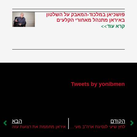
פזשכיאן במלכוד-המאבק על השלטון
באיראן מתנהל מאחורי הקלעים
קרא עוד>>
הטוויטר שלי
Tweets by yonibmen
הקודם
הבא
לחץ שיעי לנסיגת ארה"ב מעיראק
איראן מחממת את רצועת עזה