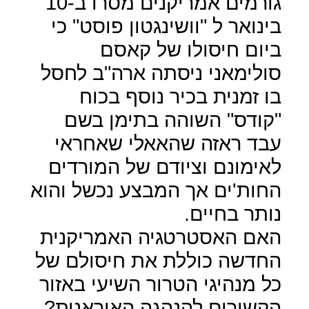
גורמים אמריקנים מסרו ב-10
בינואר ל "וושינגטון פוסט" כי
ביום חיסולו של קאסם
סולימאני ניסתה ארה"ב לחסל
בו זמנית בכיר נוסף בכוח
"קודס" השוהה בתימן בשם
עבד ראזה שהאאלי שאחראי
לאימונם וציודם של המורדים
החות'ים אך המבצע נכשל והוא
נותר בחיים.
האם האסטרטגיה האמריקנית
החדשה כוללת את חיסולם של
כל מנהיגי הטרור השיעי באזור
הקשורים להנהגה האיראנית?