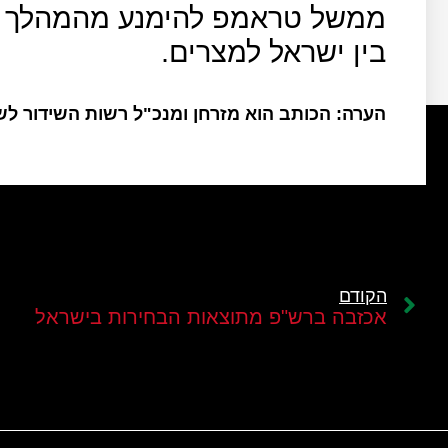
ממשל טראמפ להימנע מהמהלך ה
בין ישראל למצרים.
הערה: הכותב הוא מזרחן ומנכ"ל רשות השידור ל
הקודם
אכזבה ברש"פ מתוצאות הבחירות בישראל