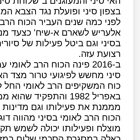
האי סיני והמעוגנים ב"שלוחת סי
בצפון סיני ופועלת נגד הצבא המצר
לפני כמה שנים העביר הכוח הרב
אלעריש לשארם א-שיח' כצעד מנע
בסיני וגם ביטל פעילות של סיורי
רצועת עזה.
ב-2016 פינה הכוח הרב לאומי
סיני מחשש לפיגועי טרור מצד הא
באפריל 1982 והתפקיד ש
מממנת את פעילותו וגם מדינות 
הכוח הרב לאומי בסיני מהווה דו
מוצלח ופעילותו יכולה לשמש תק
כאלה במסגרת הסכמי שלום במזה"