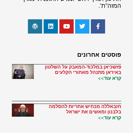
המזה"ת'.
פוסטים אחרונים
פזשכיאן במלכוד-המאבק על השלטון
באיראן מתנהל מאחורי הקלעים
קרא עוד>>
חזבאללה מכחיש אחריות להסלמה
בלבנון ומאשים את ישראל
קרא עוד>>