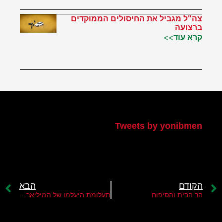
צה"ל מגביל את החיסולים הממוקדים
ברצועה
קרא עוד>>
הטוויטר שלי
Tweets by yonibmen
הקודם
הבא
הר הבית והסיפוח
תעלומת היעלמו של המיליארדר ראמי מח'לוף