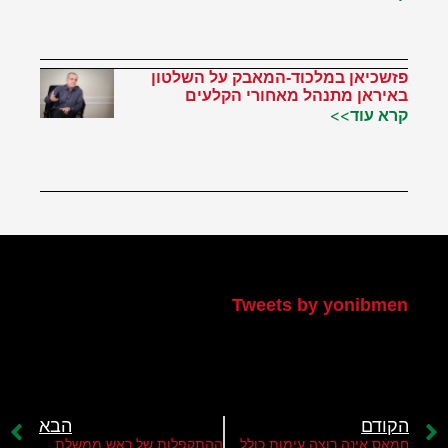
פזשכיאן במלכוד-המאבק על השלטון
באיראן מתנהל מאחורי הקלעים
קרא עוד>>
הטוויטר שלי
Tweets by yonibmen
הקודם
הבא
חמאס אינה רוצה עימות כולל עם ישראל
ההתקפלות של ראש ממשלת עיראק