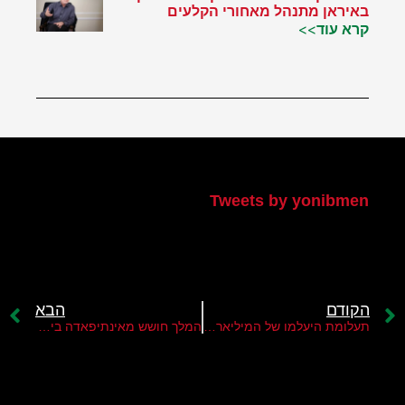
באיראן מתנהל מאחורי הקלעים
קרא עוד>>
הטוויטר שלי
Tweets by yonibmen
הקודם
הבא
תעלומת היעלמו של המיליארדר ראמי מח'לוף
המלך חושש מאינתיפאדה בירדן