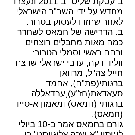
ב"עסקת שליט" ב-2011 ונעצרו
מחדש על ידי השב"כ הישראלי
לאחר שחזרו לעסוק בטרור.
ב. הדרישה של חמאס לשחרר
כמה מאות מחבלים רוצחים
ובהם ראשי וסמלי הטרור:
ווליד דקה, ערבי ישראלי שרצח
חייל צה"ל, מרוואן
ברגותי(פת"ח), אחמד
סעאדאת(חז"ע),עבדאללה
ברגותי (חמאס) ומאמון א-סייד
(חמאס).
גורם בחמאס אמר ב-10 ביולי
לעיתון "א-שרק אלאווסט" כי