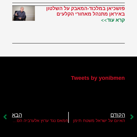
פזשכיאן במלכוד-המאבק על השלטון
באיראן מתנהל מאחורי הקלעים
קרא עוד>>
הטוויטר שלי
Tweets by yonibmen
הקודם
הבא
האיום על ישראל משטח תימן
חמאס נגד ערוץ אלערביה הסעודי