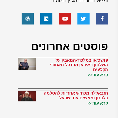
ומגיש התוכנית 'מגזין המזה"ת'.
פוסטים אחרונים
פזשכיאן במלכוד-המאבק על
השלטון באיראן מתנהל מאחורי
הקלעים
קרא עוד>>
חזבאללה מכחיש אחריות להסלמה
בלבנון ומאשים את ישראל
קרא עוד>>