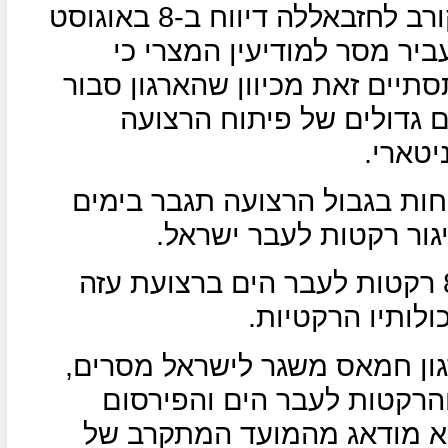
העיתון הלבנוני "אלאח'באר" המקורב לחזבאללה דיווח ב-8 באוגוסט
ביר מסר למודיעין המצרי כי
יים זאת מכיוון שהארגון סבור
ם גדולים של פיתוח הרצועה
טארי.
ות בגבול הרצועה תגבר בימים
גור רקטות לעבר ישראל.
ב-9 באוגוסט שיגר ארגון חמאס 8 רקטות לעבר הים ברצועת עזה
ולותיו הרקטיות.
רגון חמאס משגר לישראל מסרים,
הרקטות לעבר הים והפירסום
הוא מודאג מהמועד המתקרב של