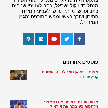
בתקשורת הישראלית: מנכ"ל רשות השידור,
מנהל רדיו קול ישראל, כתב לענייניי שטחים,
כתב ופרשן מדיני, פרשן לענייני המזרח
התיכון ועורך ראשי ומגיש התוכנית 'מגזין
המזה"ת'.
פוסטים אחרונים
מוחמד דחלאן חוזר לזירה העזתית
קרא עוד>>
מדוע סעודיה בולמת את טראמפ
מלתקוף בעוצמה את איראן?