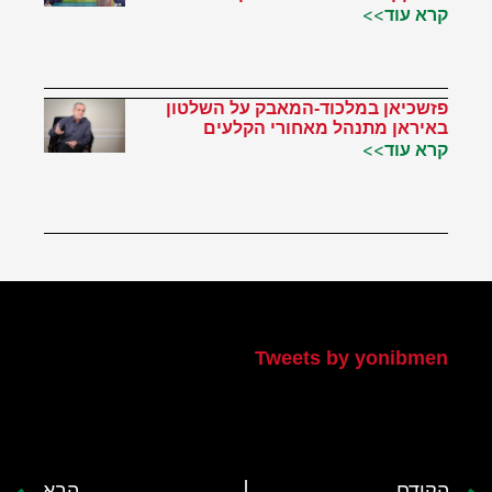
קרא עוד>>
פזשכיאן במלכוד-המאבק על השלטון
באיראן מתנהל מאחורי הקלעים
קרא עוד>>
הטוויטר שלי
Tweets by yonibmen
הקודם
הבא