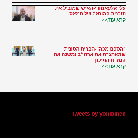
עלי אלעאמודי-האיש שמוביל את
תוכנית ההונאה של חמאס
קרא עוד>>
"הסכם מכה"-הברית הסונית
שמאתגרת את ארה״ב ומשנה את
המזרח התיכון
קרא עוד>>
הטוויטר שלי
Tweets by yonibmen