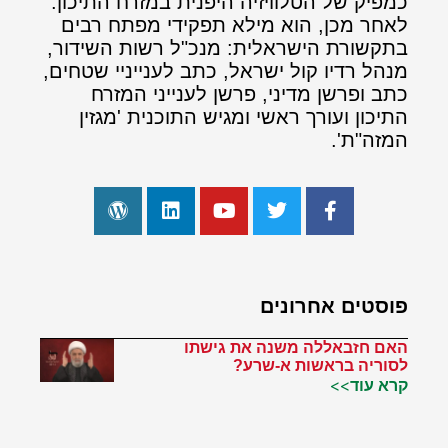
כמפיק של הטלוויזיה היפנית במזרח התיכון.
לאחר מכן, הוא מילא תפקידי מפתח רבים
בתקשורת הישראלית: מנכ"ל רשות השידור,
מנהל רדיו קול ישראל, כתב לענייניי שטחים,
כתב ופרשן מדיני, פרשן לענייני המזרח
התיכון ועורך ראשי ומגיש התוכנית 'מגזין
המזה"ת'.
פוסטים אחרונים
האם חזבאללה משנה את גישתו
לסוריה בראשות א-שרע?
קרא עוד>>