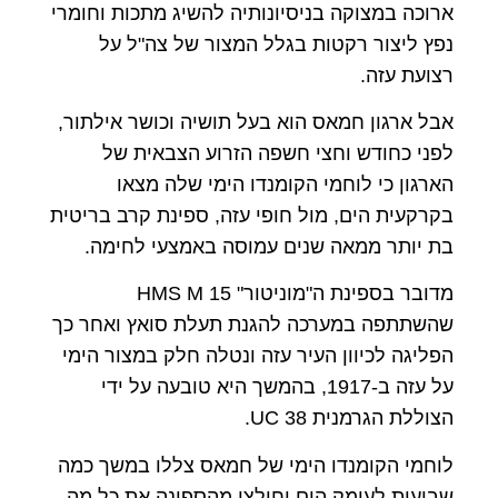
ארוכה במצוקה בניסיונותיה להשיג מתכות וחומרי
נפץ ליצור רקטות בגלל המצור של צה"ל על
רצועת עזה.
אבל ארגון חמאס הוא בעל תושיה וכושר אילתור,
לפני כחודש וחצי חשפה הזרוע הצבאית של
הארגון כי לוחמי הקומנדו הימי שלה מצאו
בקרקעית הים, מול חופי עזה, ספינת קרב בריטית
בת יותר ממאה שנים עמוסה באמצעי לחימה.
מדובר בספינת ה"מוניטור" 15
HMS M
שהשתתפה במערכה להגנת תעלת סואץ ואחר כך
הפליגה לכיוון העיר עזה ונטלה חלק במצור הימי
על עזה ב-1917, בהמשך היא טובעה על ידי
הצוללת הגרמנית
38
UC
.
לוחמי הקומנדו הימי של חמאס צללו במשך כמה
שבועות לעומק הים וחילצו מהספינה את כל מה