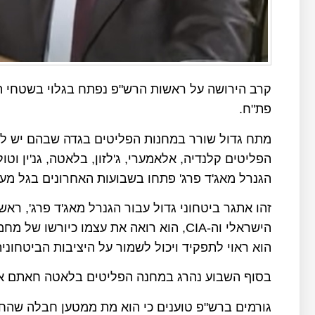
קרב הירושה על ראשות הרש"פ נפתח בגלוי בשטחי ה
פת"ח.
מתח גדול שורר במחנות הפליטים בגדה שבהם יש לב
הפליטים קלנדיה, אלאמערי, ג'לזון, בלאטה, גנ'ין ו
הגנרל מאג'ד פרג' פתחו בשבועות האחרונים בגל מע
זהו אתגר ביטחוני גדול עבור הגנרל מאג'ד פרג', רא
הישראלי וה-
CIA
, הוא רואה את עצמו כיורשו של מחמ
הוא ראוי לתפקיד ויכול לשמור על היציבות הביטחוני
בסוף השבוע נהרג במחנה הפליטים בלאטה חאתם אב 
גורמים ברש"פ טוענים כי הוא מת ממטען חבלה שהחזי