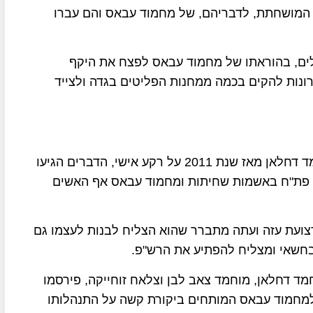
המושחתת, לדבריהם, של מחמוד עבאס והם עברו
ולים, בהוראתו של מחמוד עבאס לפצח את היקף
נות להקים בכמה ממחנות הפליטים בגדה ולצייד
יו"ר הרש"פ מחמוד עבאס רודף את בכיר פת"ח מוחמד דחלאן מאז שנת 2011 על רקע אישי, הדברים הגיעו
 פת"ח באשמות שחיתות ומחמוד עבאס אף האשים
צועת עזה ועתה מתברר שהוא הצליח לבנות לעצמו גם
חשאי ומצליח להפתיע את הרש"פ.
מד דחלאן, מוחמד צאב לבן וצלאח זוחייקה, פירסמו
למחמוד עבאס המותחים ביקורת קשה על התנהלותו