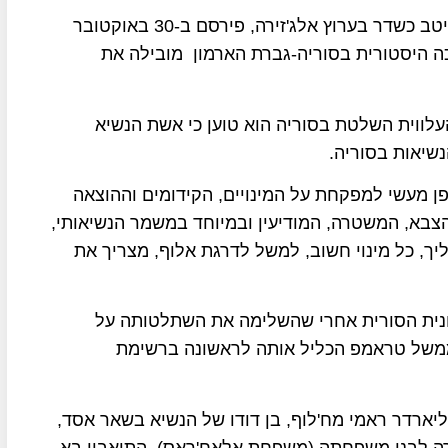
העיתונאי הסורי הגולה ד"ר פייצל אלקאסם, המוכר היטב כשדר בערוץ אלג'זירה, פירסם ב-30 באוקטובר
ה היסטורית בסוריה-גברת הארמון מובילה את
ווית השלטת בסוריה הוא טוען כי אשת הנשיא
שיאות בסוריה.
 מעשי למפקחת על המינויים, הקידומים וההוצאה
הצבא, המשטרה, המודיעין ובמיוחד במשמר הנשיאותי,
ך, כל מינוי חשוב, למשל לדרגת אלוף, מצריך את
ית הסורית אחרי שהשלימה את השתלטותה על
ממשל טראמפ הכליל אותה לראשונה ברשימת
ארדר ראמי מח'לוף, בן דודו של הנשיא בשאר אסד,
ה לבני משפחתה (משפחת אלאח'ראס), התיאבון בא