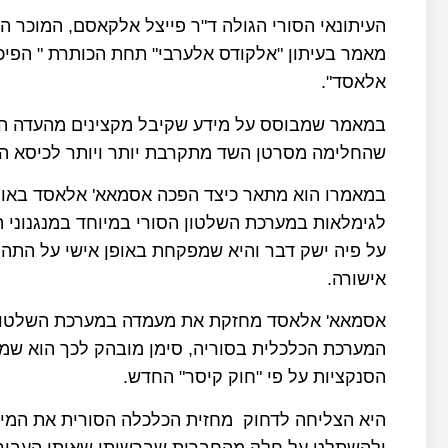
מאמר בעיתון "אלקודס אלערבי" תחת הכותרת " הפיכ
אלאסד".
במאמר שמבוסס על מידע שקיבל מקצינים מהעדה העל
שהחלימה מסרטן השד מתקרבת יותר ויותר לכיסא הנ
במאמרו הוא מתאר כיצד הפכה אסמאא' אלאסד באופן
לגימלאות במערכת השלטון הסורי במיוחד במנגנוני 
על פיה ישק דבר והיא שמפקחת באופן אישי על התהלי
אישורה.
אסמאא' אלאסד מחזקת את מעמדה במערכת השלטונ
המערכת הכלכלית בסוריה, סימן מובהק לכך הוא ש
הסנקציות על פי "חוק קיסר" החדש.
היא הצליחה לדחוק מחזית הכלכלה הסורית את המילי
ולהשתלט על חלק מהחברות שברשותו שאותן העביר