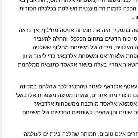
 הפכה לדמות הדומיננטית השולטת בכלכלה הסורית
ת.
ה בתפקיד הזה את חמותה אניסה מח'לוף, אך נראה
סי כוח חדשים בתחום הכלכלי והחלה להעביר
ה העלווית, מידיה של משפחת מחל'וף ששלטה
דה הסונית: משפחת אלאח'ראס ומשפחת אלדבאע' כדי ליצור איזון
השאיר אחריו בעלה בשאר אלאסד כתוצאה ממלחמת
ר עאטף אלנדאף לאחר שהתנגד לכך שהלחם במדינה
ם מוצרי מזון אחרים, שאותו מפיצה משפחת אלדבאע'
אסמאא' אלאסד מורכבת ממשפחות אלדבאע'
טים שונים והן שהפכו לשותפות החדשות של משפחת
ים אינם טובים, חמותה שהלכה בינתיים לעולמה