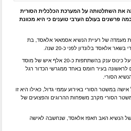
מה את השתלטותה על המערכת הכלכלית הסורית
כמה פרשנים בעולם הערבי טוענים כי היא מכוונת
ות מעמדה של רעיית הנשיא אסמאא' אלאסד, בת
אלאסד בלונדון לפני כ-20 שנה.
עיתון "א-שרק אלאווסט" דיווח ב-26 באוקטובר דיווח על כינוס ענק בהשתתפות כ-20 אלף איש של מוסד
 לראשונה בעיר חומס באחד ממגרשי הכדור רגל
נשיא הסורי.
ישה במשטר הסורי באירוע עממי גדול, כאילו היא זו
שטר הסורי מקרב משפחות ההרוגים והפצועים של
ו של הנשיא האב חאפז אלאסד, שנחשבה לאישה